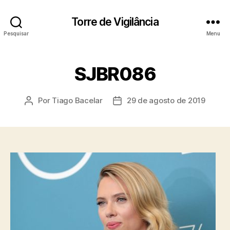
Torre de Vigilância
Pesquisar
Menu
SJBR086
Por
Tiago Bacelar
29 de agosto de 2019
Autor
Data
do
de
post
publicação