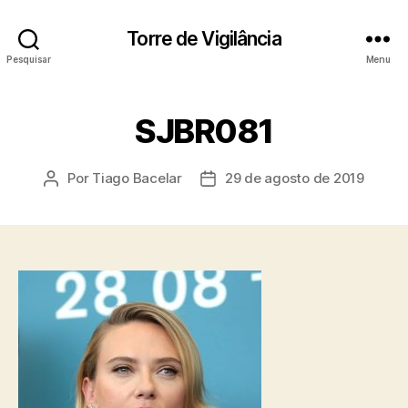
Torre de Vigilância
Pesquisar
Menu
SJBR081
Por
Tiago Bacelar
29 de agosto de 2019
Autor
Data
do
de
post
publicação