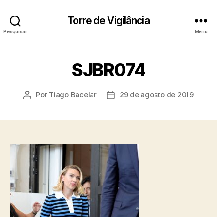
Torre de Vigilância
Pesquisar
Menu
SJBR074
Por
Tiago Bacelar
29 de agosto de 2019
Autor
Data
do
de
post
publicação