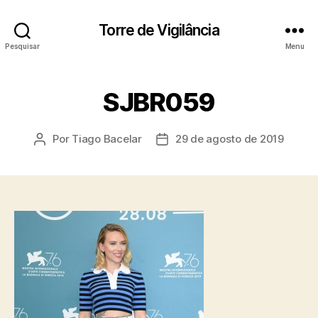
Torre de Vigilância
Pesquisar
Menu
SJBR059
Por
Tiago Bacelar
29 de agosto de 2019
Autor
Data
do
de
post
publicação