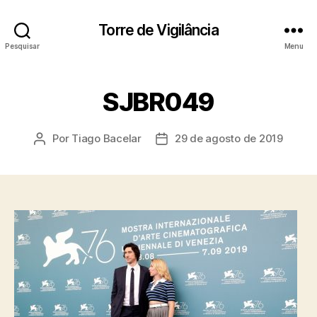
Torre de Vigilância
Pesquisar
Menu
SJBR049
Por
Tiago Bacelar
29 de agosto de 2019
Autor
Data
do
de
post
publicação