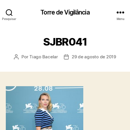
Torre de Vigilância
Pesquisar
Menu
SJBR041
Por
Tiago Bacelar
29 de agosto de 2019
Autor
Data
do
de
post
publicação