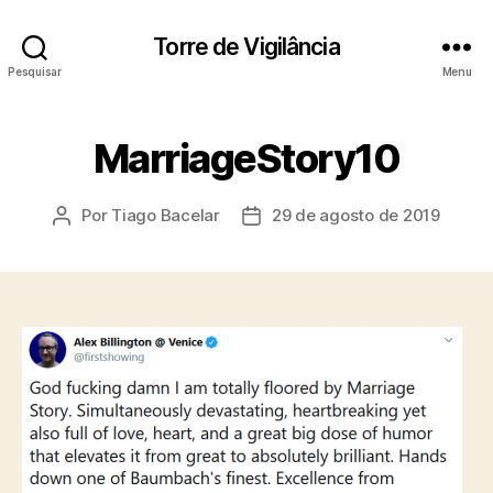
Torre de Vigilância
Pesquisar
Menu
MarriageStory10
Por
Tiago Bacelar
29 de agosto de 2019
Autor
Data
do
de
post
publicação