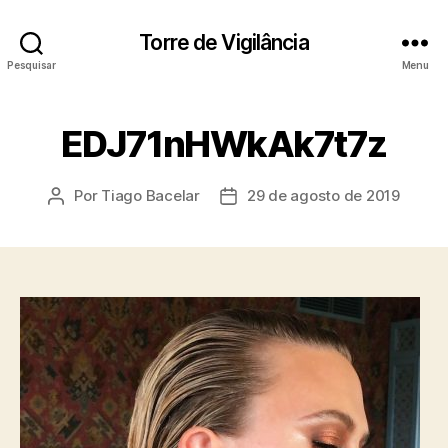
Torre de Vigilância
Pesquisar
Menu
EDJ71nHWkAk7t7z
Por
Tiago Bacelar
29 de agosto de 2019
Autor
Data
do
de
post
publicação