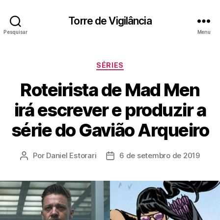
Torre de Vigilância
Pesquisar
Menu
Categorias
SÉRIES
Roteirista de Mad Men
irá escrever e produzir a
série do Gavião Arqueiro
Por
Daniel Estorari
6 de setembro de 2019
Autor
Data
do
de
post
publicação