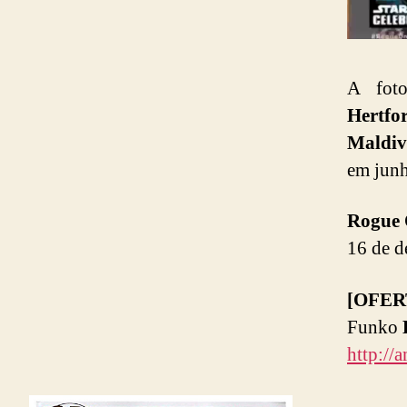
A foto
Hertfo
Maldiv
em junh
Rogue 
16 de d
[OFER
Funko
http:/