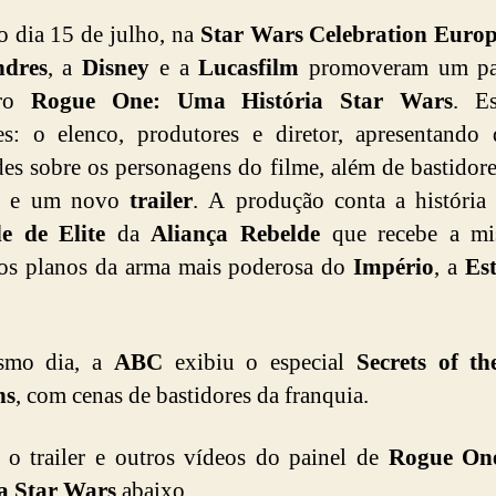
o dia 15 de julho, na
Star Wars Celebration Euro
dres
, a
Disney
e a
Lucasfilm
promoveram um pa
uro
Rogue One: Uma História Star Wars
. Es
es: o elenco, produtores e diretor, apresentando 
es sobre os personagens do filme, além de bastidore
as e um novo
trailer
. A produção conta a história
e de Elite
da
Aliança Rebelde
que recebe a mi
os planos da arma mais poderosa do
Império
, a
Es
smo dia, a
ABC
exibiu o especial
Secrets of th
ns
, com cenas de bastidores da franquia.
 o trailer e outros vídeos do painel de
Rogue On
ia Star Wars
abaixo.