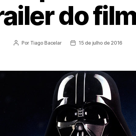
railer do fil
Por
Tiago Bacelar
15 de julho de 2016
Autor
Data
do
de
post
publicação