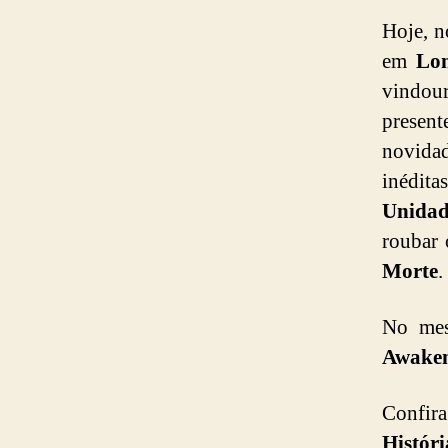
Hoje, n
em
Lon
vindo
present
novidad
inédit
Unidad
roubar 
Morte
.
No me
Awake
Confira
Histór