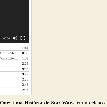
00:00
1:15
bration 2016
0:30
ration 2016
1:09
6
2:24
9:32
9:27
2:25
2:44
2:57
One: Uma História de Star Wars
tem no elenco