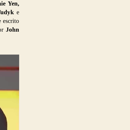
ie Yen,
Tudyk
e
 escrito
por
John