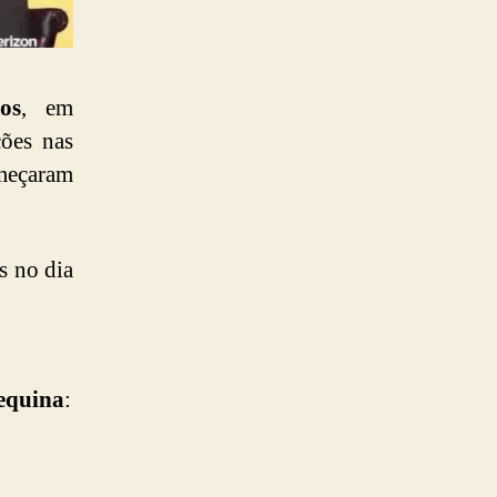
os
, em
ões nas
meçaram
s no dia
equina
: