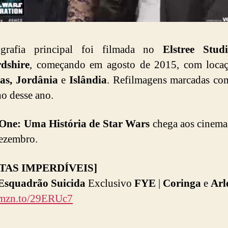
grafia principal foi filmada no
Elstree Studi
rdshire
, começando em agosto de 2015, com locaç
as, Jordânia
e
Islândia
. Refilmagens marcadas co
o desse ano.
One: Uma História de Star Wars
chega aos cinema
ezembro.
TAS IMPERDÍVEIS]
Esquadrão Suicida
Exclusivo
FYE
|
Coringa
e
Arl
/amzn.to/29ERUc7