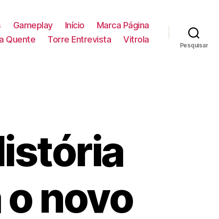
s
Gameplay
Início
Marca Página
la Quente
Torre Entrevista
Vitrola
Pesquisar
istória
a o novo