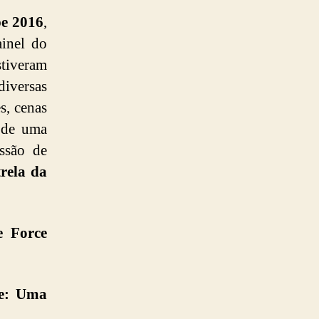
pe 2016
,
inel do
tiveram
diversas
s, cenas
 de uma
ssão de
trela da
e Force
e: Uma