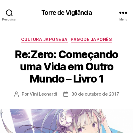
Torre de Vigilância
Pesquisar
Menu
Categorias
CULTURA JAPONESA
PAGODE JAPONÊS
Re:Zero: Começando
uma Vida em Outro
Mundo – Livro 1
Por
Vini Leonardi
30 de outubro de 2017
Autor
Data
do
de
post
publicação