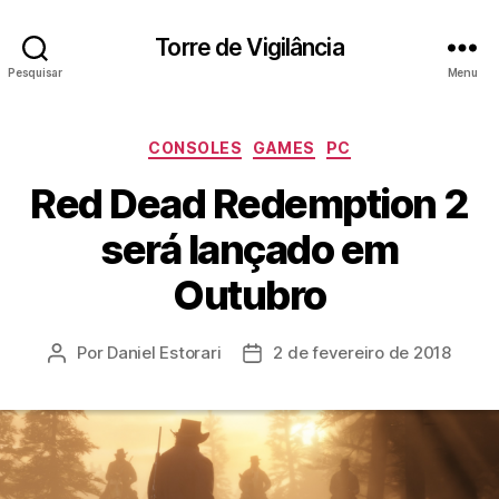
Torre de Vigilância
Pesquisar
Menu
Categorias
CONSOLES
GAMES
PC
Red Dead Redemption 2
será lançado em
Outubro
Por
Daniel Estorari
2 de fevereiro de 2018
Autor
Data
do
de
post
publicação