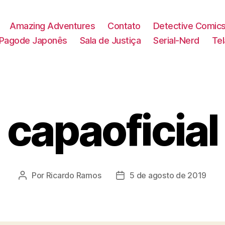
Amazing Adventures
Contato
Detective Comic
Pagode Japonês
Sala de Justiça
Serial-Nerd
Te
capaoficial
Por
Ricardo Ramos
5 de agosto de 2019
Autor
Data
do
de
post
publicação