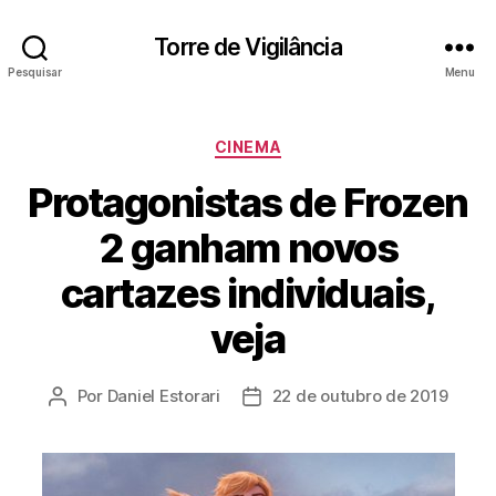
Torre de Vigilância
Pesquisar
Menu
Categorias
CINEMA
Protagonistas de Frozen
2 ganham novos
cartazes individuais,
veja
Por
Daniel Estorari
22 de outubro de 2019
Autor
Data
do
de
post
publicação