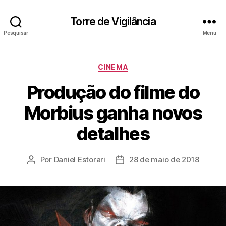
Torre de Vigilância
Pesquisar
Menu
Categorias
CINEMA
Produção do filme do
Morbius ganha novos
detalhes
Por
Daniel Estorari
28 de maio de 2018
Autor
Data
do
de
post
publicação