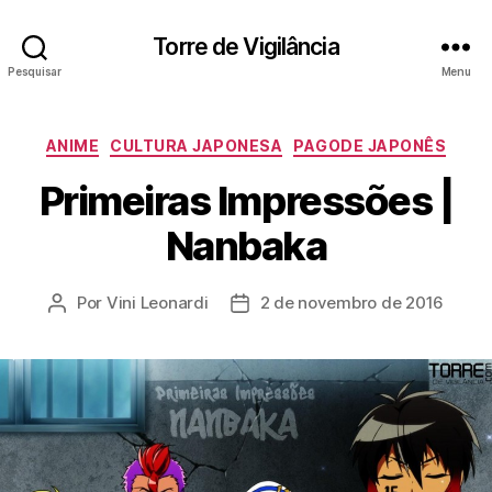
Torre de Vigilância
Pesquisar
Menu
Categorias
ANIME
CULTURA JAPONESA
PAGODE JAPONÊS
Primeiras Impressões |
Nanbaka
Por
Vini Leonardi
2 de novembro de 2016
Autor
Data
do
de
post
publicação