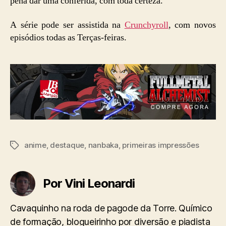
pena dar uma conferida, com toda certeza.
A série pode ser assistida na
Crunchyroll
, com novos
episódios todas as Terças-feiras.
anime
,
destaque
,
nanbaka
,
primeiras impressões
Tags
Por Vini Leonardi
Cavaquinho na roda de pagode da Torre. Químico
de formação, blogueirinho por diversão e piadista