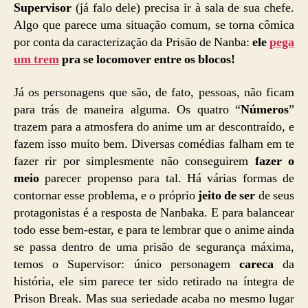
Supervisor
(já falo dele) precisa ir à sala de sua chefe.
Algo que parece uma situação comum, se torna cômica
por conta da caracterização da Prisão de Nanba:
ele
pega
um trem
pra se locomover entre os blocos!
Já os personagens que são, de fato, pessoas, não ficam
para trás de maneira alguma. Os quatro “
Números
”
trazem para a atmosfera do anime um ar descontraído, e
fazem isso muito bem. Diversas comédias falham em te
fazer rir por simplesmente não conseguirem
fazer o
meio
parecer propenso para tal. Há várias formas de
contornar esse problema, e o próprio
jeito de ser
de seus
protagonistas é a resposta de Nanbaka. E para balancear
todo esse bem-estar, e para te lembrar que o anime ainda
se passa dentro de uma prisão de segurança máxima,
temos o Supervisor: único personagem
careca
da
história, ele sim parece ter sido retirado na íntegra de
Prison Break. Mas sua seriedade acaba no mesmo lugar