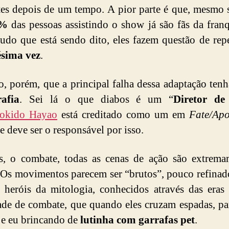
es depois de um tempo. A pior parte é que, mesmo
0%
das pessoas assistindo o show já são fãs da franq
udo que está sendo dito, eles fazem questão de repe
ésima vez
.
o, porém, que a principal falha dessa adaptação tenh
rafia
. Sei lá o que diabos é um “
Diretor de
okido Hayao
está creditado como um em
Fate/Ap
le deve ser o responsável por isso.
as, o combate, todas as cenas de ação são extrem
 Os movimentos parecem ser “brutos”, pouco refinad
 heróis da mitologia, conhecidos através das eras
ade de combate, que quando eles cruzam espadas, p
e eu brincando de
lutinha com garrafas pet
.