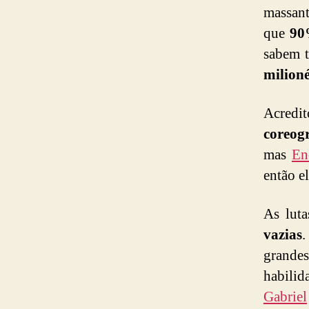
massant
que
9
sabem t
milion
Acredit
coreog
mas
En
então e
As lut
vazias
.
grandes
habilid
Gabriel