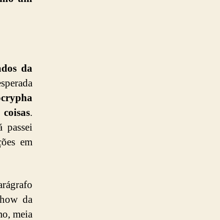
ados da
esperada
ocrypha
 coisas
.
á passei
ções em
rágrafo
 show da
mo, meia