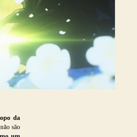
copo da
 não são
smo um