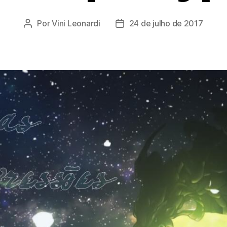
Por
Vini Leonardi
24 de julho de 2017
Autor
Data
do
de
post
publicação