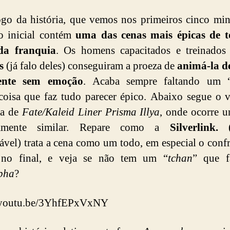
go da história, que vemos nos primeiros cinco mi
o inicial contém
uma das cenas mais épicas de t
da franquia
. Os homens capacitados e treinado
s
(já falo deles) conseguiram a proeza de
animá-la d
ente sem emoção
. Acaba sempre faltando um 
coisa que faz tudo parecer épico. Abaixo segue o 
ta de
Fate/Kaleid Liner Prisma Illya
, onde ocorre 
mamente similar. Repare como a
Silverlink.
(e
ável) trata a cena como um todo, em especial o conf
 no final, e veja se não tem um “
tchan
” que f
pha
?
//youtu.be/3YhfEPxVxNY