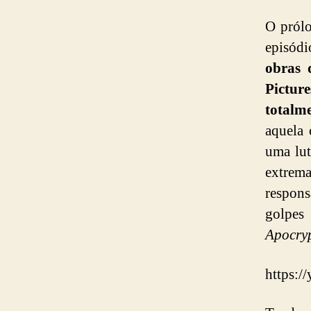
O prólo
episódi
obras 
Picture
totalm
aquela 
uma lu
extre
respons
golpes
Apocry
https: