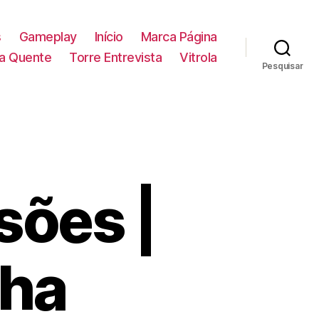
s
Gameplay
Início
Marca Página
la Quente
Torre Entrevista
Vitrola
Pesquisar
sões |
pha