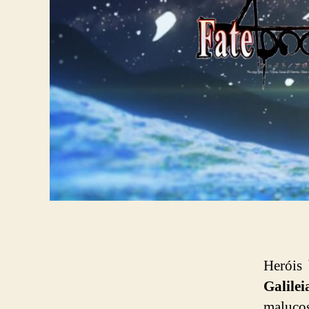
Heróis
Galilei
maluco