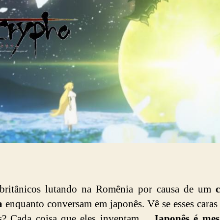
 britânicos lutando na Romênia por causa de um
a
enquanto conversam em japonês. Vê se esses caras
s? Cada coisa que eles inventam…
Japonês é me