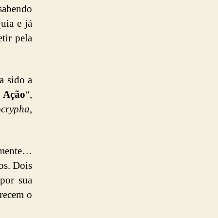
 sabendo
uia e já
tir pela
a sido a
 Ação
“,
ocrypha
,
amente…
os. Dois
 por sua
arecem o