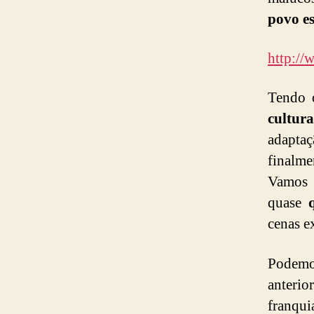
povo e
http:/
Tendo 
cultur
adapta
finalme
Vamos t
quase
cenas e
Podemo
anterio
franqu