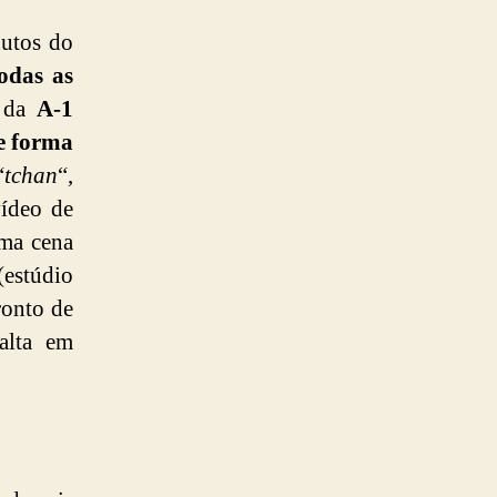
nutos do
odas as
s da
A-1
e forma
“
tchan
“,
vídeo de
uma cena
stúdio
ronto de
alta em