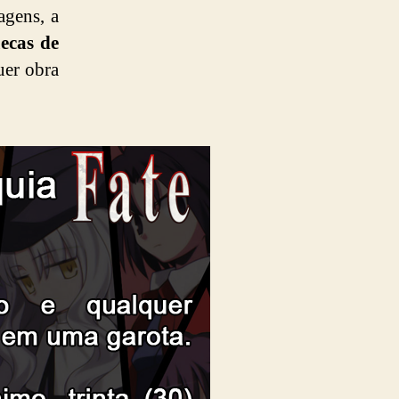
agens, a
ecas de
uer obra