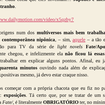
stranho
.
/www.dailymotion.com/video/x5qzby7
origens num dos
multiversos mais bem trabalh
a contemporânea nipônica
, – sim,
aquele
– a tão 
ção para TV da série de
light novels
Fate/Ap
nte chegou, e infelizmente ela
não ficou lá essas
rabalhar em explicar alguns pontos. Afinal, eu j
quarenta minutos
ouvindo nada além de explica
xpositivas mesmo, já devo estar craque nisso.
s começar com a própria chacota que eu fiz no pa
r:
exposições
. Tá certo que, por se tratar de um
ia
Fate/
, é literalmente
OBRIGATÓRIO
ter, no míni