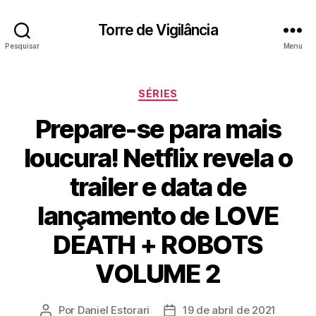
Torre de Vigilância
Pesquisar
Menu
Categorias
SÉRIES
Prepare-se para mais
loucura! Netflix revela o
trailer e data de
lançamento de LOVE
DEATH + ROBOTS
VOLUME 2
Por
Daniel Estorari
19 de abril de 2021
Autor
Data