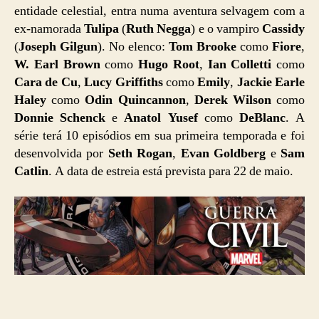
entidade celestial, entra numa aventura selvagem com a
ex-namorada
Tulipa
(
Ruth Negga
) e o vampiro
Cassidy
(
Joseph Gilgun
). No elenco:
Tom Brooke
como
Fiore
,
W. Earl Brown
como
Hugo Root
,
Ian Colletti
como
Cara de Cu
,
Lucy Griffiths
como
Emily
,
Jackie Earle
Haley
como
Odin Quincannon
,
Derek Wilson
como
Donnie Schenck
e
Anatol Yusef
como
DeBlanc
. A
série terá 10 episódios em sua primeira temporada e foi
desenvolvida por
Seth Rogan
,
Evan Goldberg
e
Sam
Catlin
. A data de estreia está prevista para 22 de maio.