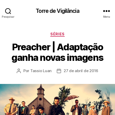
Torre de Vigilância
Pesquisar
Menu
Categorias
SÉRIES
Preacher | Adaptação
ganha novas imagens
Por
Tassio Luan
27 de abril de 2016
Autor
Data
do
de
post
publicação