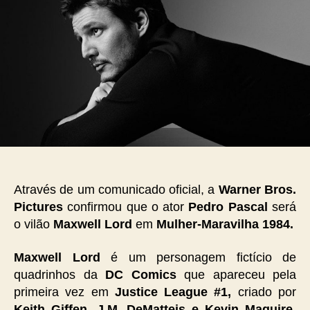
Através de um comunicado oficial, a
Warner Bros.
Pictures
confirmou que o ator
Pedro Pascal
será
o vilão
Maxwell Lord
em
Mulher-Maravilha 1984.
Maxwell Lord
é um personagem fictício de
quadrinhos da
DC Comics
que apareceu pela
primeira vez em
Justice League #1,
criado por
Keith Giffen, J.M. DeMatteis e Kevin Maguire.