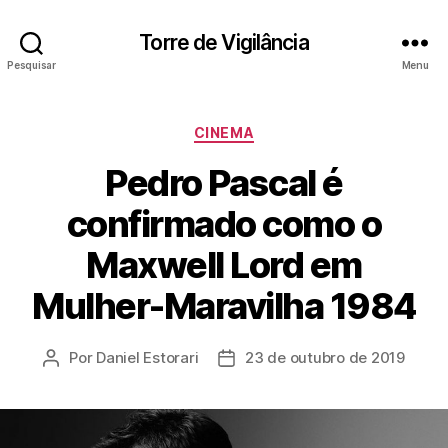
Torre de Vigilância
Pesquisar
Menu
Categorias
CINEMA
Pedro Pascal é
confirmado como o
Maxwell Lord em
Mulher-Maravilha 1984
Por
Daniel Estorari
23 de outubro de 2019
Autor
Data
do
de
post
publicação