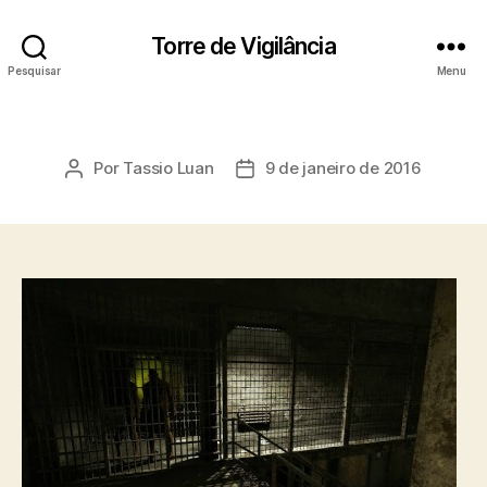
Torre de Vigilância
Pesquisar
Menu
Por
Tassio Luan
9 de janeiro de 2016
Autor
Data
do
de
post
publicação