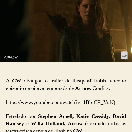
A
CW
divulgou o trailer de
Leap of Faith
, terceiro
episódio da oitava temporada de
Arrow.
Confira.
https://www.youtube.com/watch?v=1Bb-CR_VufQ
Estrelado por
Stephen Amell, Katie Cassidy, David
Ramsey
e
Willa Holland, Arrow
é exibido todas as
terças-feiras depois de Flash na
CW.