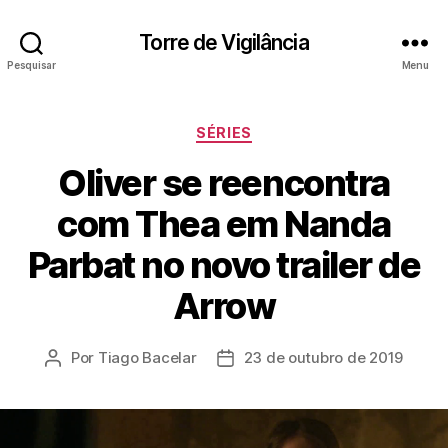
Torre de Vigilância
Pesquisar
Menu
Categorias
SÉRIES
Oliver se reencontra
com Thea em Nanda
Parbat no novo trailer de
Arrow
Por
Tiago Bacelar
23 de outubro de 2019
Autor
Data
do
de
post
publicação