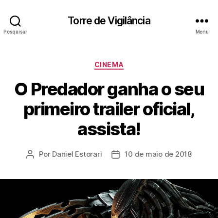
Torre de Vigilância
Pesquisar
Menu
Categorias
CINEMA
O Predador ganha o seu
primeiro trailer oficial,
assista!
Por
Daniel Estorari
10 de maio de 2018
Autor
Data
do
de
post
publicação