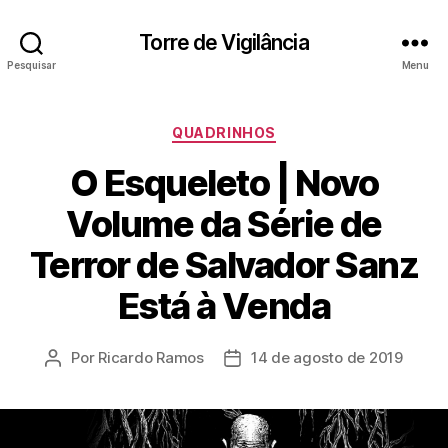
Torre de Vigilância
Pesquisar
Menu
Categorias
QUADRINHOS
O Esqueleto | Novo
Volume da Série de
Terror de Salvador Sanz
Está à Venda
Por
Ricardo Ramos
14 de agosto de 2019
Autor
Data
do
de
post
publicação