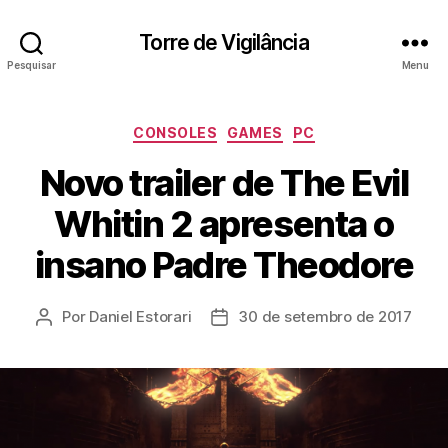
Torre de Vigilância
Pesquisar
Menu
Categorias
CONSOLES
GAMES
PC
Novo trailer de The Evil
Whitin 2 apresenta o
insano Padre Theodore
Por
Daniel Estorari
30 de setembro de 2017
Autor
Data
do
de
post
publicação