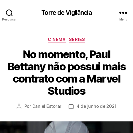
Torre de Vigilância
Pesquisar
Menu
Categorias
CINEMA
SÉRIES
No momento, Paul
Bettany não possui mais
contrato com a Marvel
Studios
Por
Daniel Estorari
4 de junho de 2021
Autor
Data
do
de
post
publicação