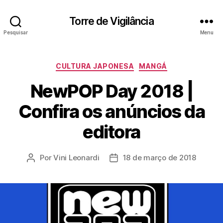
Torre de Vigilância
Pesquisar
Menu
Categorias
CULTURA JAPONESA
MANGÁ
NewPOP Day 2018 |
Confira os anúncios da
editora
Por
Vini Leonardi
18 de março de 2018
Autor
Data
do
de
post
publicação