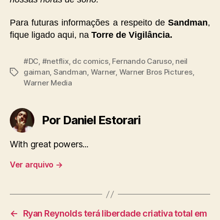
Para futuras informações a respeito de
Sandman
,
fique ligado aqui, na
Torre de Vigilância.
#DC
,
#netflix
,
dc comics
,
Fernando Caruso
,
neil
gaiman
,
Sandman
,
Warner
,
Warner Bros Pictures
,
Tags
Warner Media
Por Daniel Estorari
With great powers...
Ver arquivo
→
←
Ryan Reynolds terá liberdade criativa total em