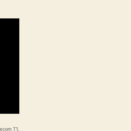
lecom T1
,