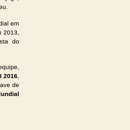
eu.
dial em
m 2013,
sta do
equipe,
I 2016
,
ave de
undial