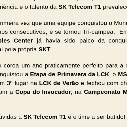
riência e o talento da
SK Telecom T1
prevalec
primeira vez que uma equipe conquistou o Mun
nos consecutivos, e se tornou Tri-campeã. E
ples Center
já havia sido palco da conqui
l pela própria
SKT
.
lo coroa um ano praticamente perfeito para a 
nquistou a
Etapa de Primavera da LCK
, o
MS
em 3º lugar na
LCK de Verão
e fechou com ch
com a
Copa do Invocador
, na
Campeonato M
úvidas a
SK Telecom T1
é o time a ser batido!