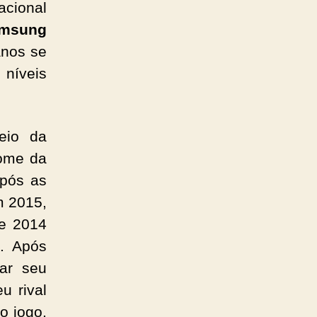
acional
msung
anos se
 níveis
neio da
nome da
pós as
 2015,
de 2014
. Após
lar seu
u rival
o jogo,