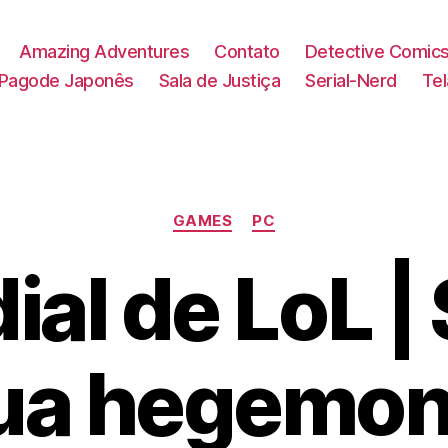
Amazing Adventures
Contato
Detective Comic
Pagode Japonês
Sala de Justiça
Serial-Nerd
Te
Categorias
GAMES
PC
al de LoL |
ua hegemon