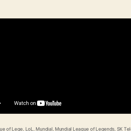
ue of Lege
,
LoL
,
Mundial
,
Mundial League of Legends
,
SK Te