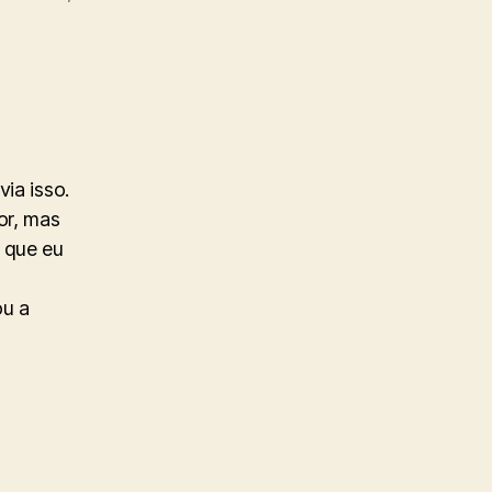
ia isso.
or, mas
 que eu
ou a