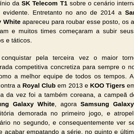
ínio da
SK Telecom T1
sobre o cenário intern
 evidente. Entretanto no ano de 2014 a
Sa
y White
apareceu para roubar esse posto, os 
am e muitos times começaram a subir seus
s e táticos.
conquistar pela terceira vez o maior tor
ada competitiva concretiza para sempre o 
mo a melhor equipe de todos os tempos. A
contra a
Royal Club
em 2013 e
KOO Tigers
em
ma da vez foi a também coreana, a campeã 
ng Galaxy White
, agora
Samsung Galaxy
tória demorada no primeiro jogo, e atrope
ário no segundo, e consequentemente ver se
 e acabar empatando a série, no quinto e últim