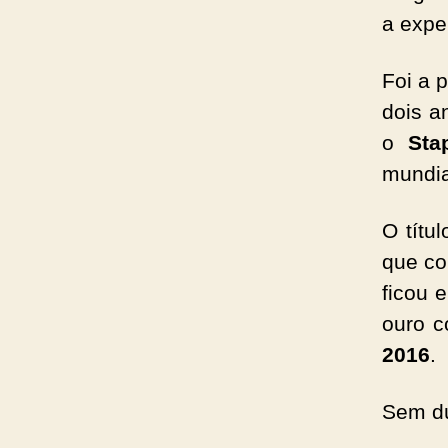
a expe
Foi a 
dois a
o
Sta
mundia
O títu
que co
ficou 
ouro 
2016
.
Sem d