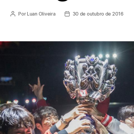
Por
Luan Oliveira
30 de outubro de 2016
Autor
Data
do
de
post
publicação