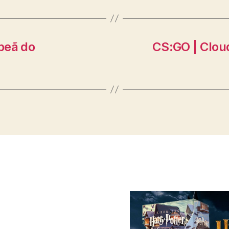
peã do
CS:GO | Clou