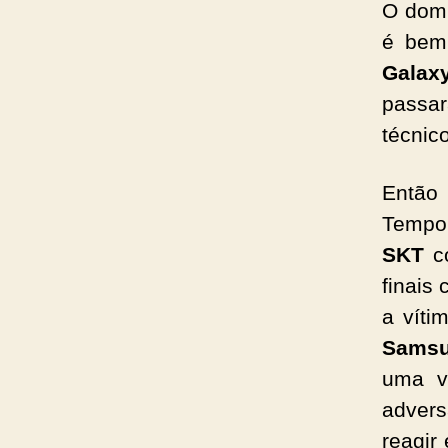
O dom
é bem
Galax
passar
técnico
Então 
Tempor
SKT
co
finais 
a víti
Samsu
uma vi
advers
reagir