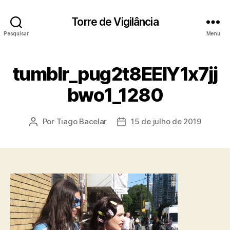
Torre de Vigilância
Pesquisar
Menu
tumblr_pug2t8EEIY1x7jj
bwo1_1280
Por
Tiago Bacelar
15 de julho de 2019
Autor
Data
do
de
post
publicação