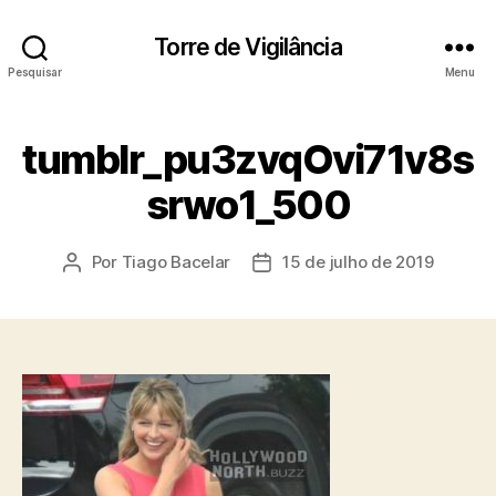
Torre de Vigilância
Pesquisar
Menu
tumblr_pu3zvqOvi71v8s
srwo1_500
Por
Tiago Bacelar
15 de julho de 2019
Autor
Data
do
de
post
publicação