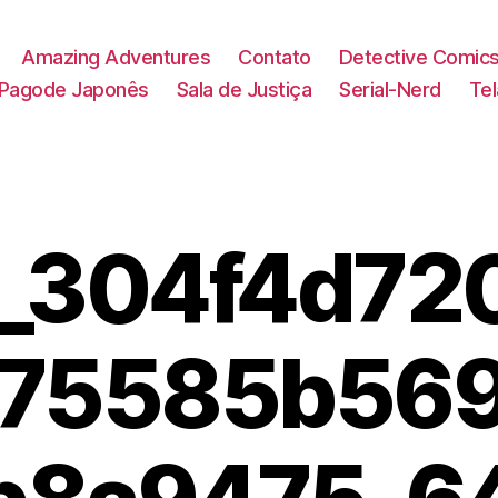
Amazing Adventures
Contato
Detective Comic
Pagode Japonês
Sala de Justiça
Serial-Nerd
Te
r_304f4d72
75585b56