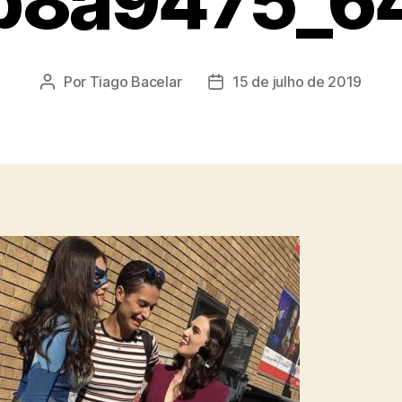
b8a9475_6
Por
Tiago Bacelar
15 de julho de 2019
Autor
Data
do
de
post
publicação