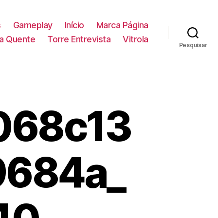
s
Gameplay
Início
Marca Página
la Quente
Torre Entrevista
Vitrola
Pesquisar
068c13
9684a_