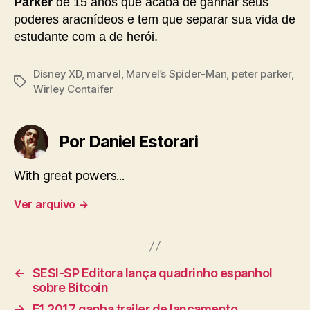
Parker
de 15 anos que acaba de ganhar seus
poderes aracnídeos e tem que separar sua vida de
estudante com a de herói.
Disney XD
,
marvel
,
Marvel’s Spider-Man
,
peter parker
,
Tags
Wirley Contaifer
Por Daniel Estorari
With great powers...
Ver arquivo
→
←
SESI-SP Editora lança quadrinho espanhol
sobre Bitcoin
→
F1 2017 ganha trailer de lançamento