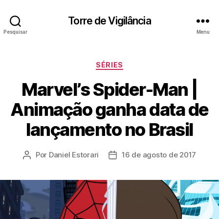
Torre de Vigilância
Pesquisar
Menu
Categorias
SÉRIES
Marvel’s Spider-Man |
Animação ganha data de
lançamento no Brasil
Por
Daniel Estorari
16 de agosto de 2017
Autor
Data
do
de
post
publicação