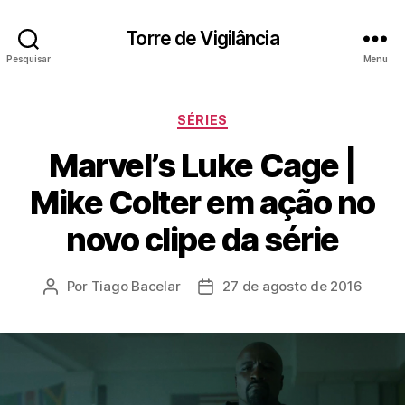
Torre de Vigilância
Pesquisar
Menu
Categorias
SÉRIES
Marvel’s Luke Cage |
Mike Colter em ação no
novo clipe da série
Por
Tiago Bacelar
27 de agosto de 2016
Autor
Data
do
de
post
publicação