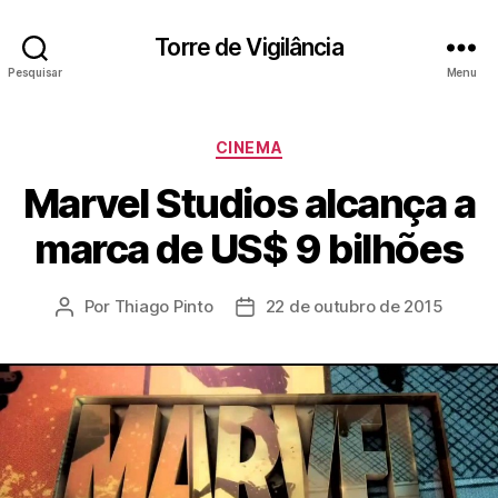
Torre de Vigilância
Pesquisar
Menu
Categorias
CINEMA
Marvel Studios alcança a
marca de US$ 9 bilhões
Por
Thiago Pinto
22 de outubro de 2015
Autor
Data
do
de
post
publicação