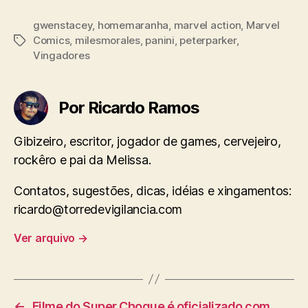
gwenstacey
,
homemaranha
,
marvel action
,
Marvel
Comics
,
milesmorales
,
panini
,
peterparker
,
Tags
Vingadores
Por Ricardo Ramos
Gibizeiro, escritor, jogador de games, cervejeiro,
rockêro e pai da Melissa.
Contatos, sugestões, dicas, idéias e xingamentos:
ricardo@torredevigilancia.com
Ver arquivo
→
←
Filme do Super Choque é oficializado com