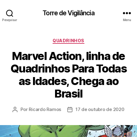
Torre de Vigilância
Pesquisar
Menu
Categorias
QUADRINHOS
Marvel Action, linha de
Quadrinhos Para Todas
as Idades, Chega ao
Brasil
Por
Ricardo Ramos
17 de outubro de 2020
Autor
Data
do
de
post
publicação