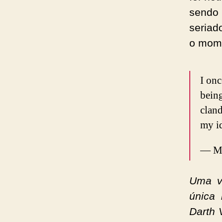
sendo 
seriad
o mome
I onc
being
clan
my i
— Ma
Uma ve
única 
Darth 