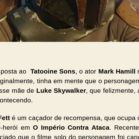
sposta ao
Tatooine Sons
, o ator
Mark Hamill
r
iginalmente, tinha em mente que o personag
sse mãe de
Luke Skywalker
, que felizmente,
ontecendo.
ett
é um caçador de recompensa, que ocupa 
i-herói em
O Império Contra Ataca
. Recent
ticiado que o filme solo do personagem foi can