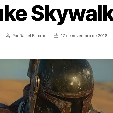
uke Skywalk
Por
Daniel Estorari
17 de novembro de 2018
Autor
Data
do
de
post
publicação