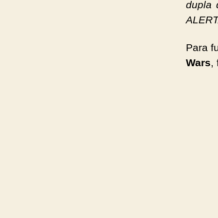
dupla 
ALERTA
Para f
Wars
,