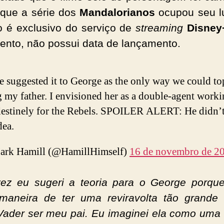
que a série dos
Mandalorianos
ocupou seu l
o é exclusivo do serviço de
streaming
Disney
nto, não possui data de lançamento.
e suggested it to George as the only way we could t
 my father. I envisioned her as a double-agent work
destinely for the Rebels. SPOILER ALERT: He didn’t
dea.
rk Hamill (@HamillHimself)
16 de novembro de 2
z eu sugeri a teoria para o George porqu
maneira de ter uma reviravolta tão grande
Vader ser meu pai. Eu imaginei ela como uma