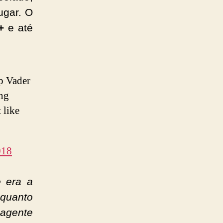
ugar. O
+
e até
op Vader
ing
 like
018
e era a
 quanto
 agente