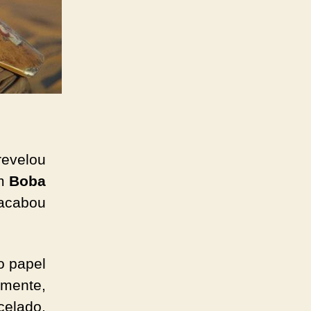
evelou
em
Boba
 acabou
o papel
emente,
celado,