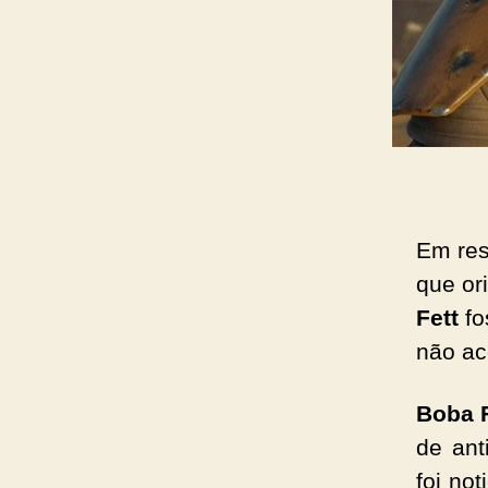
Em re
que or
Fett
fo
não ac
Boba F
de ant
foi no