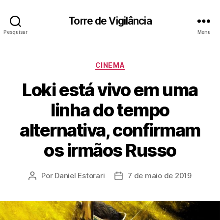
Torre de Vigilância
Pesquisar
Menu
Categorias
CINEMA
Loki está vivo em uma
linha do tempo
alternativa, confirmam
os irmãos Russo
Por
Daniel Estorari
7 de maio de 2019
Autor
Data
do
de
post
publicação