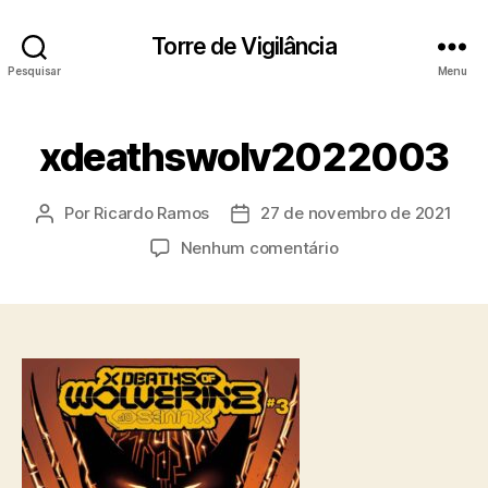
Torre de Vigilância
Pesquisar
Menu
xdeathswolv2022003
Por
Ricardo Ramos
27 de novembro de 2021
Autor
Data
do
de
em
Nenhum comentário
post
publicação
xdeathswolv20220