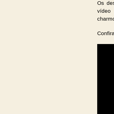
Os des
vídeo
charmo
Confira