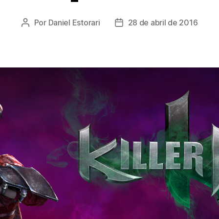
Por
Daniel Estorari
28 de abril de 2016
Autor
Data
do
de
post
publicação