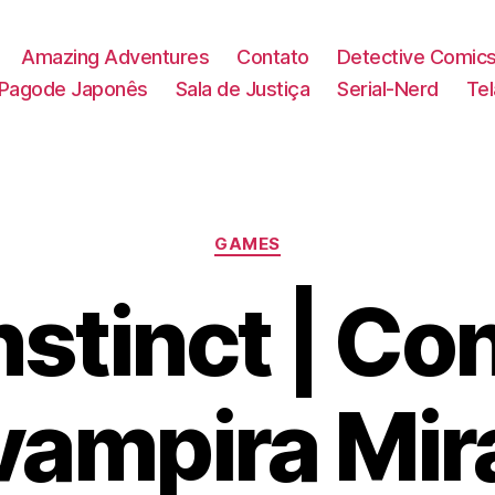
Amazing Adventures
Contato
Detective Comic
Pagode Japonês
Sala de Justiça
Serial-Nerd
Te
Categorias
GAMES
Instinct | C
vampira Mir