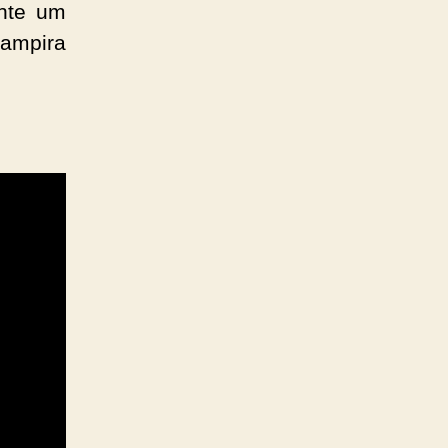
ente um
mpira