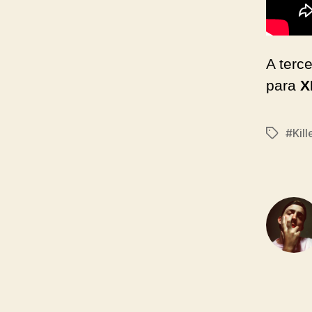
A terc
para
X
#Kill
Tags