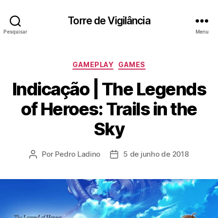
Torre de Vigilância
Pesquisar
Menu
Categorias
GAMEPLAY
GAMES
Indicação | The Legends
of Heroes: Trails in the
Sky
Por
Pedro Ladino
5 de junho de 2018
Autor
Data
do
de
post
publicação