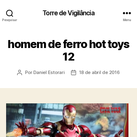
Torre de Vigilância
Pesquisar
Menu
homem de ferro hot toys
12
Por
Daniel Estorari
18 de abril de 2016
Autor
Data
do
de
post
publicação