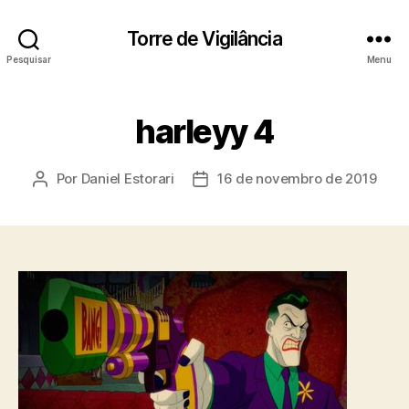
Torre de Vigilância
Pesquisar
Menu
harleyy 4
Por
Daniel Estorari
16 de novembro de 2019
Autor
Data
do
de
post
publicação