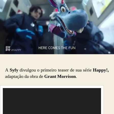
A
Syfy
divulgou o primeiro teaser de sua série
Happy!,
adaptação da obra de
Grant Morrison
.
T
o
c
a
d