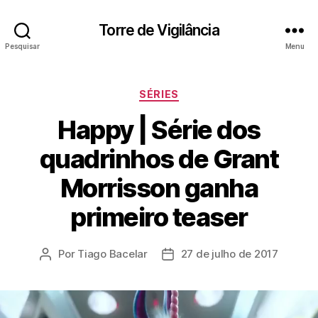
Torre de Vigilância
Pesquisar
Menu
Categorias
SÉRIES
Happy | Série dos
quadrinhos de Grant
Morrisson ganha
primeiro teaser
Por
Tiago Bacelar
27 de julho de 2017
Autor
Data
do
de
post
publicação