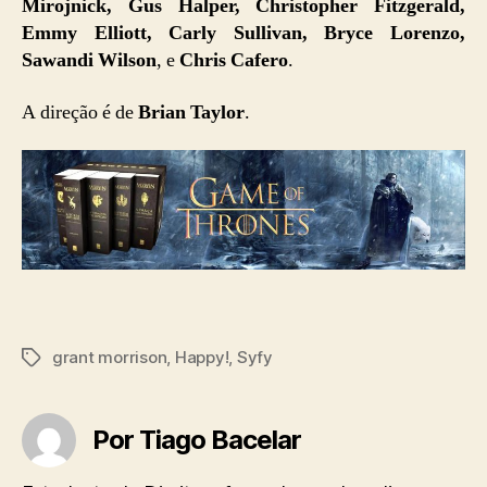
Mirojnick, Gus Halper, Christopher Fitzgerald,
Emmy Elliott, Carly Sullivan, Bryce Lorenzo,
Sawandi Wilson
, e
Chris Cafero
.
A direção é de
Brian Taylor
.
grant morrison
,
Happy!
,
Syfy
Tags
Por Tiago Bacelar