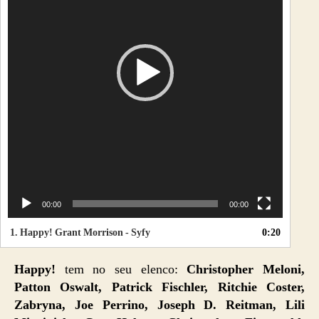
o
r
d
e
v
í
d
e
o
00:00
00:00
1.
Happy! Grant Morrison - Syfy
0:20
Happy!
tem no seu elenco:
Christopher Meloni,
Patton Oswalt, Patrick Fischler, Ritchie Coster,
Zabryna, Joe Perrino, Joseph D. Reitman, Lili