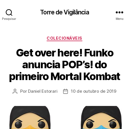
Torre de Vigilância
Pesquisar
Menu
Categorias
COLECIONÁVEIS
Get over here! Funko
anuncia POP’s! do
primeiro Mortal Kombat
Por
Daniel Estorari
10 de outubro de 2019
Autor
Data
do
de
post
publicação