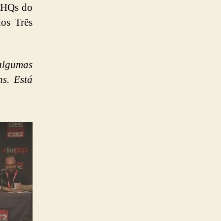
s HQs do
dos Três
algumas
ns. Está