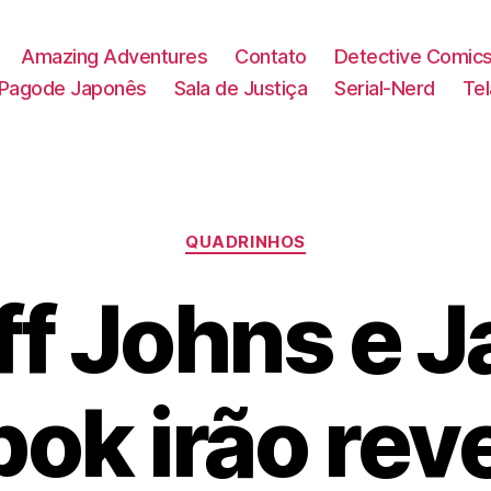
Amazing Adventures
Contato
Detective Comic
Pagode Japonês
Sala de Justiça
Serial-Nerd
Te
Categorias
QUADRINHOS
f Johns e 
ok irão rev