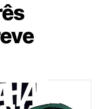
rês
reve