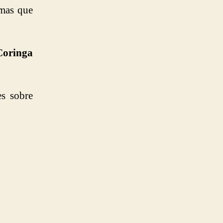
 mas que
Coringa
es sobre