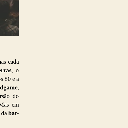
mas cada
erras
, o
s 80 e a
dgame
,
rsão do
 Mas em
 da
bat-