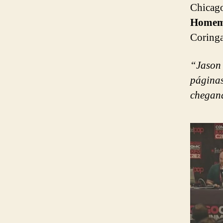
Chicag
Homem
Coringa
“Jason
páginas
chegan