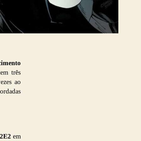
cimento
tem três
ezes ao
bordadas
2E2
em