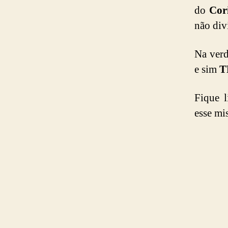
do
Cor
não div
Na verd
e sim
T
Fique 
esse mis