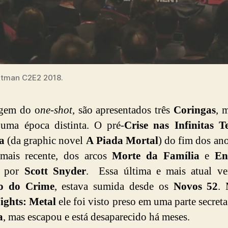
atman C2E2 2018.
gem do o
ne-shot
, são apresentados três
Coringas
, 
uma época distinta. O pré-
Crise nas Infinitas T
a
(da graphic novel
A Piada Mortal
) do fim dos ano
 mais recente, dos arcos
Morte da Família
e
En
os por
Scott Snyder
. Essa última e mais atual ve
o do Crime
, estava sumida desde os
Novos 52
.
ights: Metal
ele foi visto preso em uma parte secreta
a
, mas escapou e está desaparecido há meses.