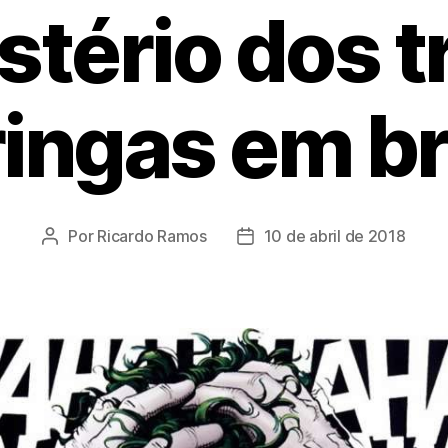
stério dos t
ingas em b
Por
Ricardo Ramos
10 de abril de 2018
Autor
Data
do
de
post
publicação