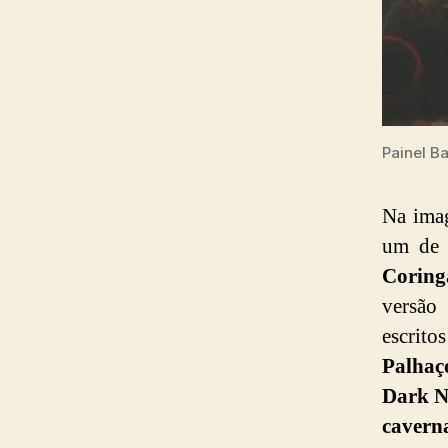
Painel B
Na ima
um de 
Coring
versão
escrit
Palhaç
Dark N
cavern