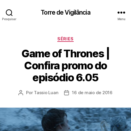
Torre de Vigilância
Pesquisar
Menu
Categorias
SÉRIES
Game of Thrones |
Confira promo do
episódio 6.05
Por
Tassio Luan
16 de maio de 2016
Autor
Data
do
de
post
publicação