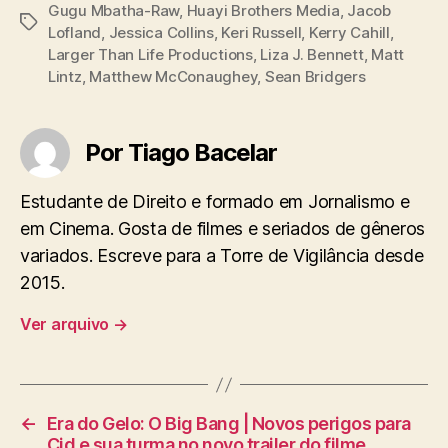
Gugu Mbatha-Raw
,
Huayi Brothers Media
,
Jacob
Tags
Lofland
,
Jessica Collins
,
Keri Russell
,
Kerry Cahill
,
Larger Than Life Productions
,
Liza J. Bennett
,
Matt
Lintz
,
Matthew McConaughey
,
Sean Bridgers
Por Tiago Bacelar
Estudante de Direito e formado em Jornalismo e
em Cinema. Gosta de filmes e seriados de gêneros
variados. Escreve para a Torre de Vigilância desde
2015.
Ver arquivo
→
←
Era do Gelo: O Big Bang | Novos perigos para
Cid e sua turma no novo trailer do filme