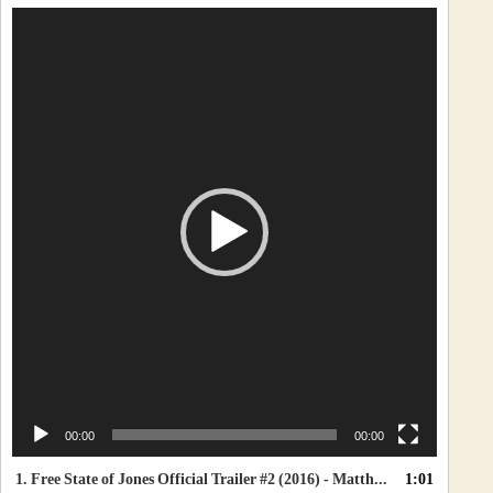
T
o
c
a
d
o
r
d
e
v
í
d
e
o
00:00
00:00
1.
Free State of Jones Official Trailer #2 (2016) - Matthew McConaughey War Drama HD
1:01