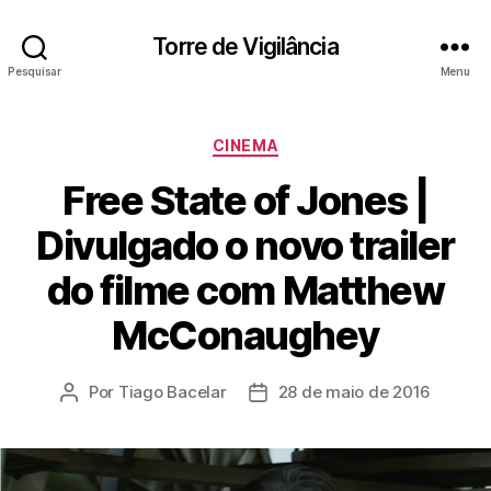
Torre de Vigilância
Pesquisar
Menu
Categorias
CINEMA
Free State of Jones |
Divulgado o novo trailer
do filme com Matthew
McConaughey
Por
Tiago Bacelar
28 de maio de 2016
Autor
Data
do
de
post
publicação