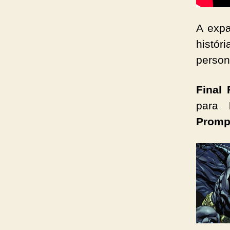
A expa
histór
perso
Final
para
Prom