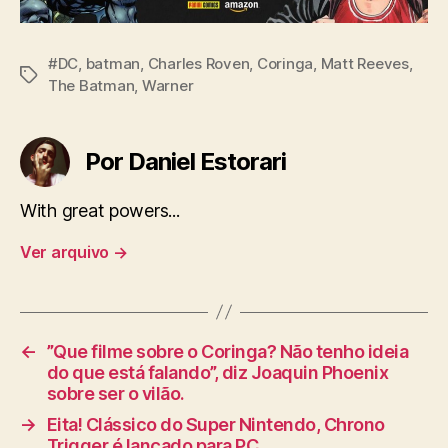
#DC
,
batman
,
Charles Roven
,
Coringa
,
Matt Reeves
,
Tags
The Batman
,
Warner
Por Daniel Estorari
With great powers...
Ver arquivo
→
←
”Que filme sobre o Coringa? Não tenho ideia
do que está falando”, diz Joaquin Phoenix
sobre ser o vilão.
→
Eita! Clássico do Super Nintendo, Chrono
Trigger é lançado para PC