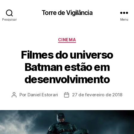
Torre de Vigilância
Pesquisar
Menu
Categorias
CINEMA
Filmes do universo
Batman estão em
desenvolvimento
Por
Daniel Estorari
27 de fevereiro de 2018
Autor
Data
do
de
post
publicação